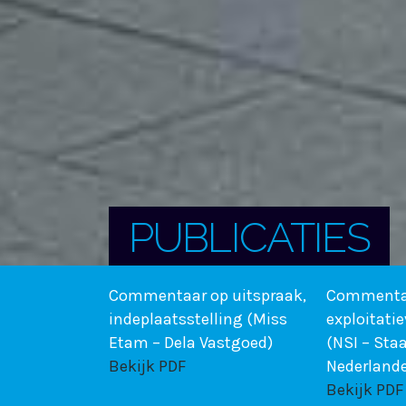
PUBLICATIES
Commentaar op uitspraak,
Commentaa
indeplaatsstelling (Miss
exploitatie
Etam – Dela Vastgoed)
(NSI – Staa
Bekijk PDF
Nederland
Bekijk PDF